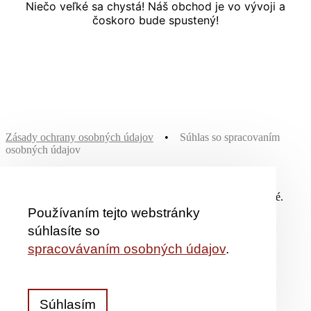
Niečo veľké sa chystá! Náš obchod je vo vývoji a
čoskoro bude spustený!
Zásady ochrany osobných údajov
•
Súhlas so spracovaním
osobných údajov
© 2026 Nadácia Slovakia Christiana. Všetky Práva Vyhradené.
Používaním tejto webstránky
súhlasíte so
Domov
spracovávaním osobných údajov
.
O nás
Naši patróni
Aktuality
AKCIE
Podpora a poďakovanie