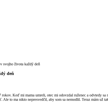
v svojho života každý deň
ždý deň
77 rokov. Keď mi mama umreli, otec mi odovzdal ruženec a odvtedy sa
ať. Ale to ma nikto nepresvedčil, aby som sa nemodlil. Teraz mám už 