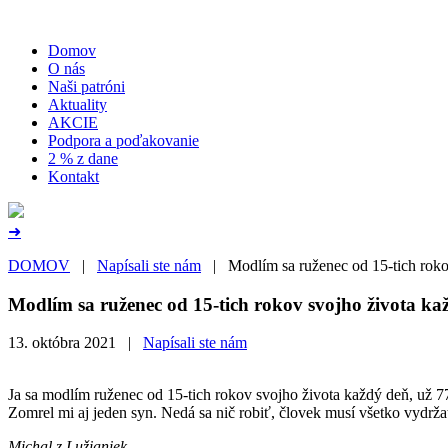
Domov
O nás
Naši patróni
Aktuality
AKCIE
Podpora a poďakovanie
2 % z dane
Kontakt
➜
DOMOV
|
Napísali ste nám
| Modlím sa ruženec od 15-tich roko
Modlím sa ruženec od 15-tich rokov svojho života ka
13. októbra 2021 |
Napísali ste nám
Ja sa modlím ruženec od 15-tich rokov svojho života každý deň, už 
Zomrel mi aj jeden syn. Nedá sa nič robiť, človek musí všetko vydrž
Michal z Lužianiek