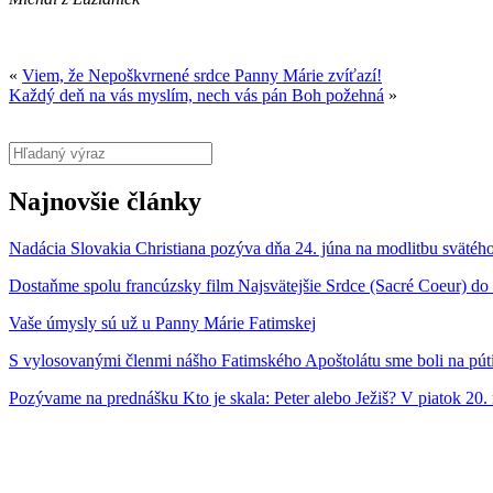
«
Viem, že Nepoškvrnené srdce Panny Márie zvíťazí!
Každý deň na vás myslím, nech vás pán Boh požehná
»
Najnovšie články
Nadácia Slovakia Christiana pozýva dňa 24. júna na modlitbu svätého
Dostaňme spolu francúzsky film Najsvätejšie Srdce (Sacré Coeur) do
Vaše úmysly sú už u Panny Márie Fatimskej
S vylosovanými členmi nášho Fatimského Apoštolátu sme boli na pút
Pozývame na prednášku Kto je skala: Peter alebo Ježiš? V piatok 20.