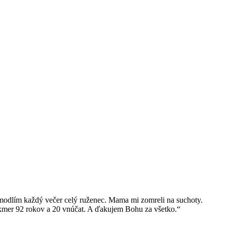
 modlím každý večer celý ruženec. Mama mi zomreli na suchoty.
takmer 92 rokov a 20 vnúčat. A ďakujem Bohu za všetko.“